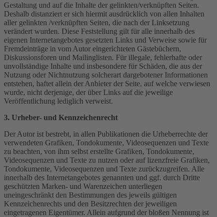
Gestaltung und auf die Inhalte der gelinkten/verknüpften Seiten.
Deshalb distanziert er sich hiermit ausdrücklich von allen Inhalten
aller gelinkten /verknüpften Seiten, die nach der Linksetzung
verändert wurden. Diese Feststellung gilt für alle innerhalb des
eigenen Internetangebotes gesetzten Links und Verweise sowie für
Fremdeinträge in vom Autor eingerichteten Gästebüchern,
Diskussionsforen und Mailinglisten. Für illegale, fehlerhafte oder
unvollständige Inhalte und insbesondere für Schäden, die aus der
Nutzung oder Nichtnutzung solcherart dargebotener Informationen
entstehen, haftet allein der Anbieter der Seite, auf welche verwiesen
wurde, nicht derjenige, der über Links auf die jeweilige
Veröffentlichung lediglich verweist.
3. Urheber- und Kennzeichenrecht
Der Autor ist bestrebt, in allen Publikationen die Urheberrechte der
verwendeten Grafiken, Tondokumente, Videosequenzen und Texte
zu beachten, von ihm selbst erstellte Grafiken, Tondokumente,
Videosequenzen und Texte zu nutzen oder auf lizenzfreie Grafiken,
Tondokumente, Videosequenzen und Texte zurückzugreifen. Alle
innerhalb des Internetangebotes genannten und ggf. durch Dritte
geschützten Marken- und Warenzeichen unterliegen
uneingeschränkt den Bestimmungen des jeweils gültigen
Kennzeichenrechts und den Besitzrechten der jeweiligen
eingetragenen Eigentümer. Allein aufgrund der bloßen Nennung ist